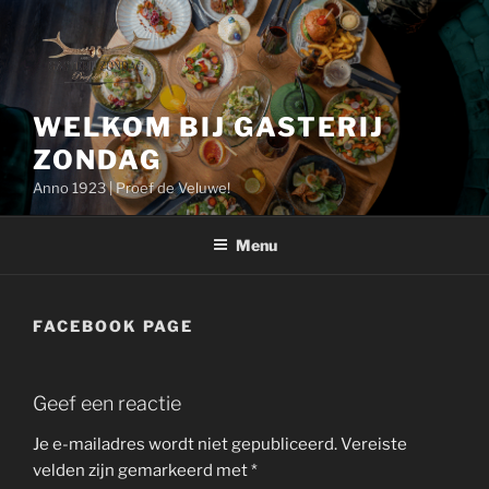
Ga
naar
de
inhoud
WELKOM BIJ GASTERIJ
ZONDAG
Anno 1923 | Proef de Veluwe!
Menu
FACEBOOK PAGE
Geef een reactie
Je e-mailadres wordt niet gepubliceerd.
Vereiste
velden zijn gemarkeerd met
*