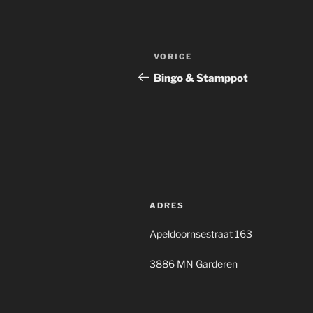
Bericht
Vorig
VORIGE
navigatie
bericht
Bingo & Stamppot
ADRES
Apeldoornsestraat 163
3886 MN Garderen